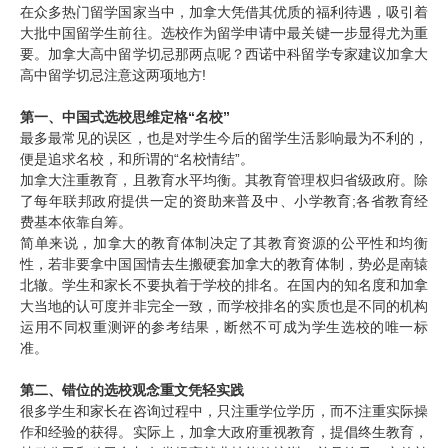
在众多热门留学国家当中，加拿大凭借其优质的福利待遇，吸引着
大批中国留学生前往。选校作为留学申请中最关键一步显得尤为重
要。加拿大高中留学切忌那两点呢？西诺中科留学专家建议加拿大
高中留学切忌注意这两项地方!
第
一、
中国式选校思维定格“名校”
最多最常见的误区，也是对学生今后的留学生活影响最为不利的，
便是追求名校，和所谓的“名校情结”。
加拿大注重教育，且教育水平均衡。其教育管理权归省级政府。除
了每年联邦政府提供一定的资助来普及中、小学教育;各省教育经
费基本依靠自筹。
简单来说，加拿大的教育体制决定了其教育资源的公平性和均衡
性，若非要拿中国国情去生搬硬套加拿大的教育体制，势必是南辕
北辙。学生和家长不要执着于学校的排名。在国内的知名度和加拿
大当地的认可度并非完全一致，而学校排名的实质也是不同的机构
运用不同权重测评的参考结果，断然不可成为学生选校的唯一标
准。
第
二、
错位的选校观念重文凭轻实践
很多学生和家长在咨询过程中，只注重学位学历，而不注重实际操
作和经验的获得。实际上，加拿大政府重视教育，提倡终生教育，